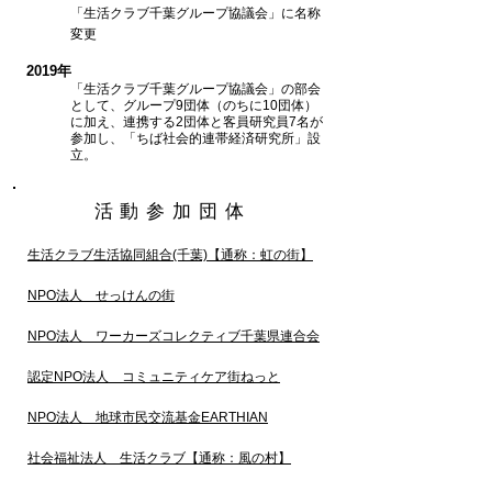
「生活クラブ千葉グループ協議会」に名称
変更
2019年
「生活クラブ千葉グループ協議会」の部会
として、グループ9団体（のちに10団体）
に加え、連携する2団体と客員研究員7名が
参加し、「ちば社会的連帯経済研究所」設
立。
​活動参加団体
生活クラブ生活協同組合(千葉)【通称：虹の街】
NPO法人 せっけんの街
NPO法人 ワーカーズコレクティブ千葉県連合会
認定NPO法人 コミュニティケア街ねっと
NPO法人 地球市民交流基金EARTHIAN
社会福祉法人 生活クラブ【通称：風の村】