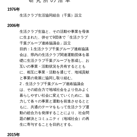
研究所の沿革
1976年
生活クラブ生活協同組合（千葉）設立
2006年
生活クラブ生協と、その活動や事業を母体
に生まれた、併せて9団体で「生活クラブ
千葉グループ連絡協議会」設立
目的：1.生活クラブ千葉グループ連絡協議
会は、県内の生活クラブ関連運動団体を基
礎に生活クラブ千葉グループを形成し、お
互いの事業・活動状況を共有するととも
に、相互に事業・活動を通じて、地域貢献
と事業の発展に協同し取り組む。
2．生活クラブ千葉グループ連絡協議会
は、その総合力で地域社会をより住みよく
暮らしやすい社会に変えていくために、協
力して各々の事業と運動を前進させるとと
もに、共通のテーマをもって生活クラブ運
動の総合力を発揮することにより、社会問
題の解決とコミュニティ（地域社会）の再
生に寄与することを目的とする。
2015年