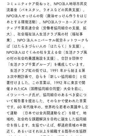
コミュニティケア街ねっと、NPO法人地球市民交
流基金（パキスタン、ラオスなどの民衆支援）、
NPO法人せっけんの街（廃油せっけん作りをはじ
めとする環境活動）、NPO法人ワーカーズコレク
ティブ千葉県連合会（労働者協同組合の支援、拡
大）、社会福祉法人生活クラブ風の村（福祉事
業）、NPO 法人ユニバーサル就労ネットワークち
ば（はたらきづらい人の「はたらく」を支援）、
NPO法人はぐくみの杜を支える会（生活クラブ風
の村の社会的養護施設を支援）、合計９団体で
「生活クラブ千葉グループ」を構成しています。
生活クラブ虹の街では、1991 年から始まる第
３次中期計画で、自らを「新しい協同組合」と位
置付けました。この言葉は、1992 年に東京で開
催されたICA（国際協同組合同盟）大会を前に、
イワン＝ベーク氏が、協同組合のあるべき姿につ
いて報告書を提出した、そのなかで使われた言葉
です。60 年代後半の、世界的な若者の異議申し立
て運動 （日本では全共闘運動など）を経て、地
域的、社会的な課題解決を目的に誕生した協同組
合を指します。生協でいえば、都道府県域の半数
近く、あるいはそれ以上を組織する既存の生協群