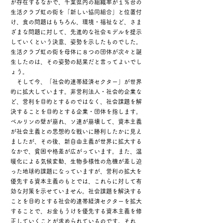
が存在するなかで、千葉県内の組織率が１％台の
生活クラブ虹の街を「新しい協同組合」と位置付
け、食の問題はもちろん、環境・福祉など、さま
ざまな問題に対して、先進的な社会モデルを提示
していくという決意、姿勢を示したものでした。
生活クラブ虹の街を母体に８つの団体が次々と誕
生したのは、その姿勢の結果だと言ってよいでし
ょう。
そして今、「社会的連帯経済セクター」が世界
的に拡大しています。非営利法人・社会的企業な
ど、営利を目的とするのではなく、社会課題を解
決することを目的とする企業・団体を指します。
ベルリンの壁が崩れ、ソ連が崩壊して、資本主義
が社会主義との思想的な戦いに勝利したかに見え
ましたが、その後、新自由主義が世界に拡大する
なかで、貧困や格差が広がっています。また、温
暖化による気候変動、生物多様性の危機が差し迫
った地球的課題になっていますが、営利の拡大を
優先する資本主義のもとでは、これらに対して有
効な対策を示せていません。社会課題を解決する
ことを目的とする社会的連帯経済セクターを拡大
することで、お金もうけを優先する資本主義を修
正していくことが求められているのです。それ