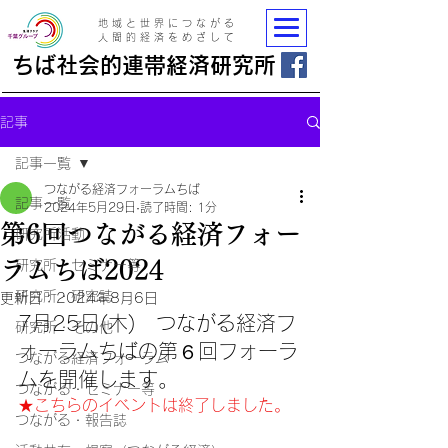
地域と世界につながる
人間的経済をめざして
ちば社会的連帯経済研究所
記事
記事一覧
つながる経済フォーラムちば
記事一覧
2024年5月29日
読了時間: 1分
第6回つながる経済フォー
研究所活動
ラムちば2024
研究所・セミナー等
研究所・研究誌
更新日：
2024年8月6日
7月25日(木)　つながる経済フ
研究所・その他
ォーラムちばの第６回フォーラ
つながる経済フォーラム
ムを開催します。
つながる・セミナー等
★こちらのイベントは終了しました。
つながる・報告誌