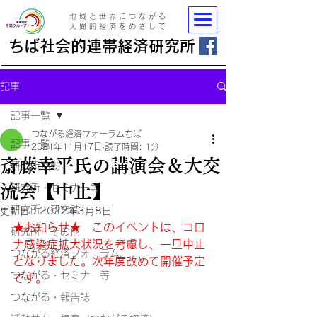
地域と世界につながる
人間的経済をめざして
ちば社会的連帯経済研究所
記事
記事一覧
つながる経済フォーラムちば
記事一覧
2021年11月17日
読了時間: 1分
斎藤幸平氏の講演会＆大交
研究所活動
流会【中止】
研究所・セミナー等
研究所・研究誌
更新日：
2022年3月8日
★お知らせ★　このイベントは、コロ
研究所・その他
ナ感染症拡大状況を考慮し、一旦中止
つながる経済フォーラム
となりました。次年度改めて開催予定
つながる・セミナー等
です。
つながる・報告誌